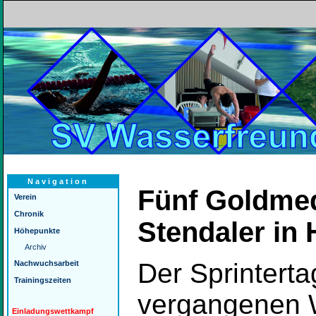
Navigation
Fünf Goldmeda
Verein
Chronik
Stendaler in 
Höhepunkte
Archiv
Der Sprinterta
Nachwuchsarbeit
Trainingszeiten
vergangenen W
Einladungswettkampf