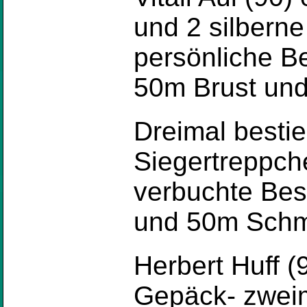
und 2 silbern
persönliche B
50m Brust und 
Dreimal besti
Siegertreppch
verbuchte Bes
und 50m Schme
Herbert Huff (
Gepäck- zweim