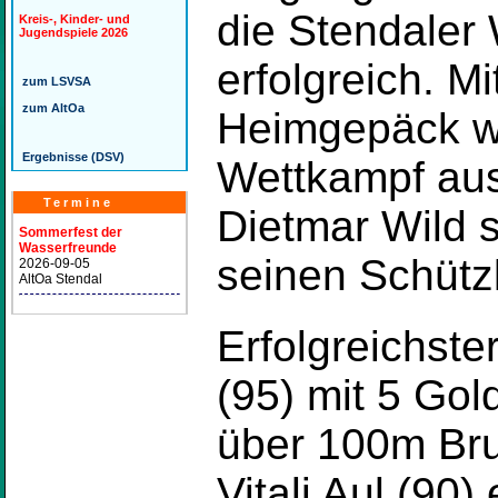
die Stendaler
Kreis-, Kinder- und
Jugendspiele 2026
erfolgreich. M
zum LSVSA
zum AltOa
Heimgepäck w
Ergebnisse (DSV)
Wettkampf aus
Termine
Dietmar Wild s
Sommerfest der
Wasserfreunde
seinen Schütz
2026-09-05
AltOa Stendal
Erfolgreichst
(95) mit 5 Gol
über 100m Bru
Vitali Aul (90