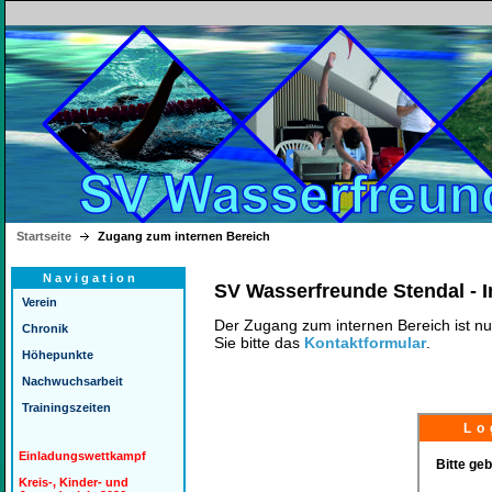
Startseite
Zugang zum internen Bereich
Navigation
SV Wasserfreunde Stendal - I
Verein
Der Zugang zum internen Bereich ist n
Chronik
Sie bitte das
Kontaktformular
.
Höhepunkte
Nachwuchsarbeit
Trainingszeiten
Log
Einladungswettkampf
Bitte gebe
Kreis-, Kinder- und