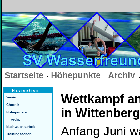
Startseite
Höhepunkte
Archiv
Navigation
Wettkampf an
Verein
Chronik
in Wittenber
Höhepunkte
Archiv
Anfang Juni wa
Nachwuchsarbeit
Trainingszeiten