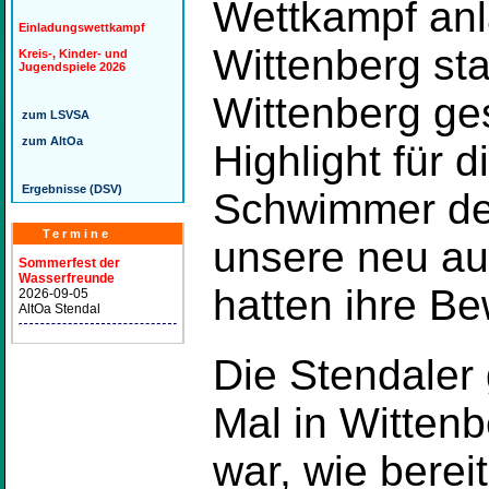
Wettkampf anl
Einladungswettkampf
Wittenberg sta
Kreis-, Kinder- und
Jugendspiele 2026
Wittenberg ges
zum LSVSA
zum AltOa
Highlight für
Ergebnisse (DSV)
Schwimmer des
Termine
unsere neu au
Sommerfest der
Wasserfreunde
hatten ihre B
2026-09-05
AltOa Stendal
Die Stendaler
Mal in Wittenb
war, wie berei